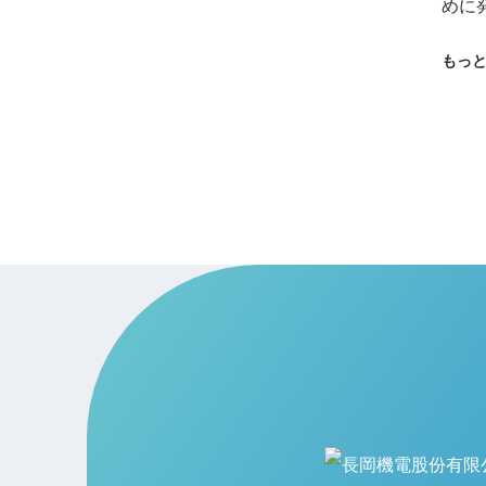
めに発
もっ