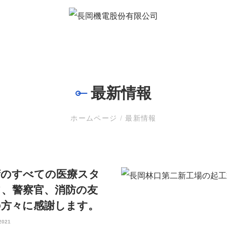
火及び防煙製品
産業応用製品
省エネ製品
動画
最
火及び防煙製品
産業応用製品
省エネ製品
動画
最
最新情報
ホームページ
/
最新情報
湾のすべての医療スタ
フ、警察官、消防の友
の方々に感謝します。
2021