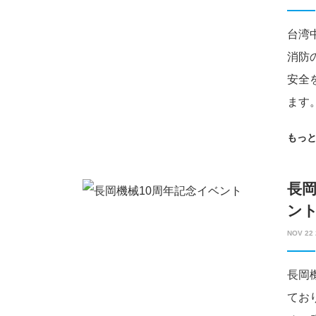
台湾
消防
安全
ます
もっ
長岡
ン
NOV 22 
長岡
てお