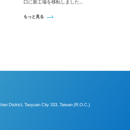
口に新工場を移転しました...
もっと見る
an District, Taoyuan City 333, Taiwan (R.O.C.)