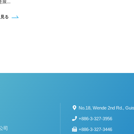
展...
と見る
No.18, Wende 2nd Rd., Guish
+886-3-327-3956
+886-3-327-3446