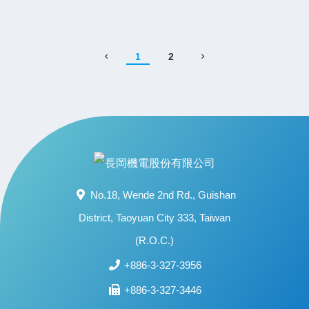
1
2
No.18, Wende 2nd Rd., Guishan
District, Taoyuan City 333, Taiwan
(R.O.C.)
+886-3-327-3956
+886-3-327-3446